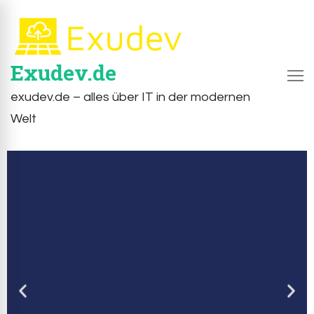
Exudev.de
exudev.de – alles über IT in der modernen
Welt
Informationsprozesse
in Wirtschaft und
Gesellschaft
Informationsprozesse prägen nicht
nur die Natur, den Menschen und die
Gesellschaft. Sie gelten auch im