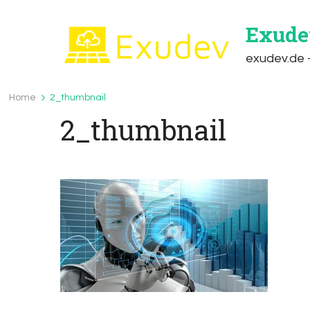
Exude
exudev.de –
Home
2_thumbnail
2_thumbnail