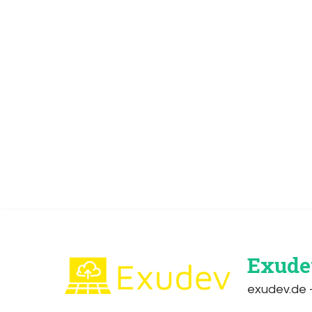
Exude
exudev.de –